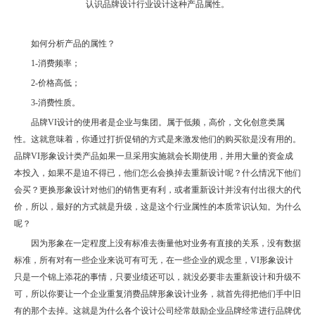
认识品牌设计行业设计这种产品属性。
如何分析产品的属性？
1-消费频率；
2-价格高低；
3-消费性质。
品牌VI设计的使用者是企业与集团。属于低频，高价，文化创意类属
性。这就意味着，你通过打折促销的方式是来激发他们的购买欲是没有用的。
品牌VI形象设计类产品如果一旦采用实施就会长期使用，并用大量的资金成
本投入，如果不是迫不得已，他们怎么会换掉去重新设计呢？什么情况下他们
会买？更换形象设计对他们的销售更有利，或者重新设计并没有付出很大的代
价，所以，最好的方式就是升级，这是这个行业属性的本质常识认知。为什么
呢？
因为形象在一定程度上没有标准去衡量他对业务有直接的关系，没有数据
标准，所有对有一些企业来说可有可无，在一些企业的观念里，VI形象设计
只是一个锦上添花的事情，只要业绩还可以，就没必要非去重新设计和升级不
可，所以你要让一个企业重复消费品牌形象设计业务，就首先得把他们手中旧
有的那个去掉。这就是为什么各个设计公司经常鼓励企业品牌经常进行品牌优